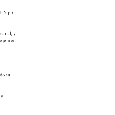
d. Y por
ecinal, y
de poner
ndo su
na