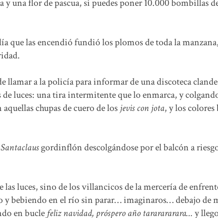
a y una flor de pascua, si puedes poner 10.000 bombillas d
 día que las encendió fundió los plomos de toda la manzana,
ridad.
de llamar a la policía para informar de una discoteca clande
 de luces: una tira intermitente que lo enmarca, y colgando
n aquellas chupas de cuero de los
jevis con jota
, y los colores
n
Santaclaus
gordinflón descolgándose por el balcón a riesg
 las luces, sino de los villancicos de la mercería de enfren
o y bebiendo en el río sin parar… imaginaros… debajo de 
ando en bucle
feliz navidad, próspero año tararararara…
y llego