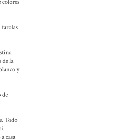
e colores
 farolas
stina
 de la
 blanco y
o de
te. Todo
mi
 a casa