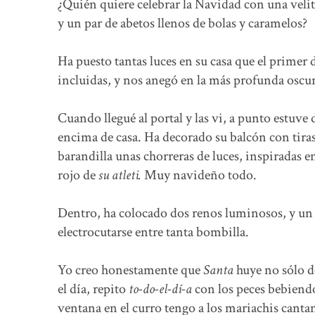
¿Quién quiere celebrar la Navidad con una velit
y un par de abetos llenos de bolas y caramelos?
Ha puesto tantas luces en su casa que el primer
incluidas, y nos anegó en la más profunda oscu
Cuando llegué al portal y las vi, a punto estuve 
encima de casa. Ha decorado su balcón con tiras
barandilla unas chorreras de luces, inspiradas e
rojo de
su atleti.
Muy navideño todo.
Dentro, ha colocado dos renos luminosos, y u
electrocutarse entre tanta bombilla.
Yo creo honestamente que
Santa
huye no sólo de
el día, repito
to-do-el-dí-a
con los peces bebiend
ventana en el curro tengo a los mariachis cant