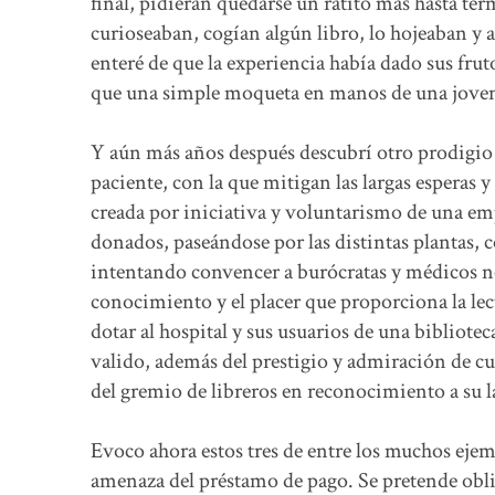
final, pidieran quedarse un ratito más hasta ter
curioseaban, cogían algún libro, lo hojeaban y
enteré de que la experiencia había dado sus frut
que una simple moqueta en manos de una joven 
Y aún más años después descubrí otro prodigio e
paciente, con la que mitigan las largas esperas 
creada por iniciativa y voluntarismo de una em
donados, paseándose por las distintas plantas, 
intentando convencer a burócratas y médicos no 
conocimiento y el placer que proporciona la lect
dotar al hospital y sus usuarios de una bibliote
valido, además del prestigio y admiración de 
del gremio de libreros en reconocimiento a su la
Evoco ahora estos tres de entre los muchos ejemp
amenaza del préstamo de pago. Se pretende oblig