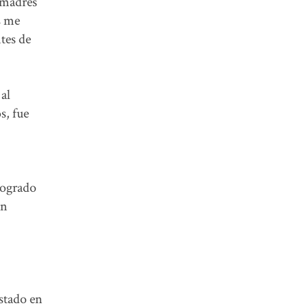
s madres
s me
tes de
al
s, fue
logrado
an
estado en