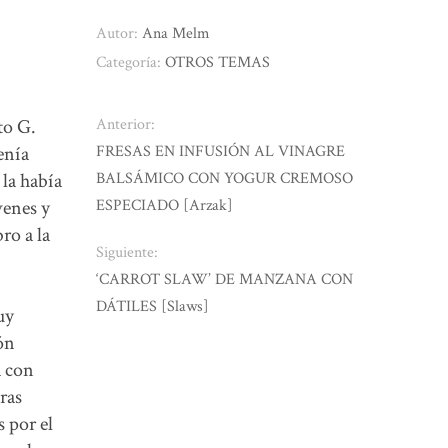
Autor:
Ana Melm
Categoría:
OTROS TEMAS
to G.
Anterior:
enía
FRESAS EN INFUSIÓN AL VINAGRE
 la había
BALSÁMICO CON YOGUR CREMOSO
venes y
ESPECIADO [Arzak]
ro a la
Siguiente:
‘CARROT SLAW’ DE MANZANA CON
DÁTILES [Slaws]
uy
ón
a con
ras
 por el