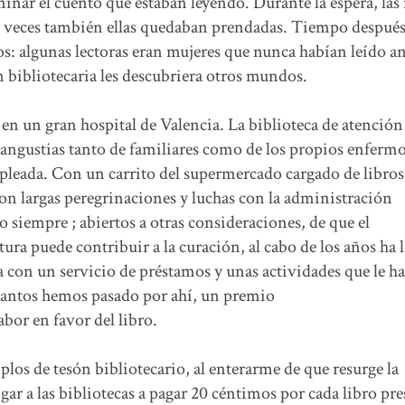
minar el cuento que estaban leyendo. Durante la espera, la
 a veces también ellas quedaban prendadas. Tiempo despué
os: algunas lectoras eran mujeres que nunca habían leído an
bibliotecaria les descubriera otros mundos.
n un gran hospital de Valencia. La biblioteca de atención 
y angustias tanto de familiares como de los propios enfermo
pleada. Con un carrito del supermercado cargado de libros
con largas peregrinaciones y luchas con la administración
siempre ; abiertos a otras consideraciones, de que el
ura puede contribuir a la curación, al cabo de los años ha 
ca con un servicio de préstamos y unas actividades que le h
cuantos hemos pasado por ahí, un premio
bor en favor del libro.
los de tesón bibliotecario, al enterarme de que resurge la
ar a las bibliotecas a pagar 20 céntimos por cada libro pr