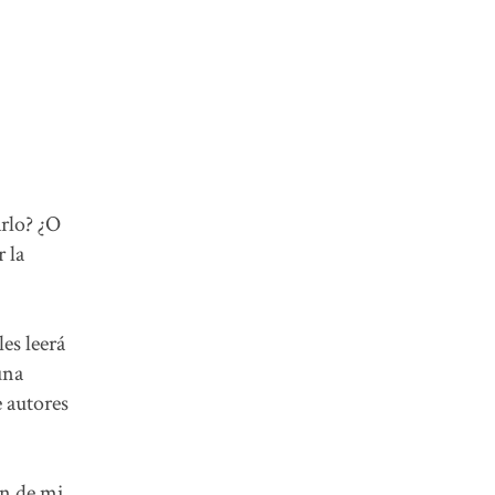
arlo? ¿O
 la
les leerá
una
e autores
ón de mi