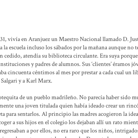
31, vivía en Aranjuez un Maestro Nacional llamado D. Jus
a la escuela incluso los sábados por la mañana aunque no t
an cedido, atendía su biblioteca circulante. Era suya porque
instituciones y padres de alumnos. Sus ‘clientes’ éramos jó
ba cincuenta céntimos al mes por prestar a cada cual un lib
 Salgari y a Karl Marx.
iotequita de un pueblo madrileño. No parecía haber sido m
emente una joven titulada quien había ideado crear un rinc
a para sentarlos. Al principio las madres acogieron la ide
oger a sus hijos en el colegio los dejaban allí un rato mient
gresaban a por ellos, no era raro que los niños, intrigados