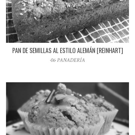
PAN DE SEMILLAS AL ESTILO ALEMÁN [REINHART]
·06· PANADERÍA