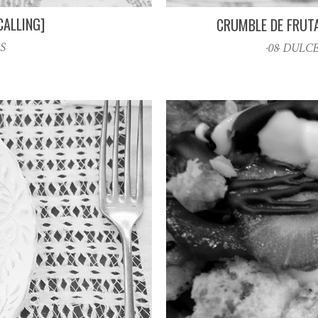
CALLING]
CRUMBLE DE FRUT
S
·08· DULC