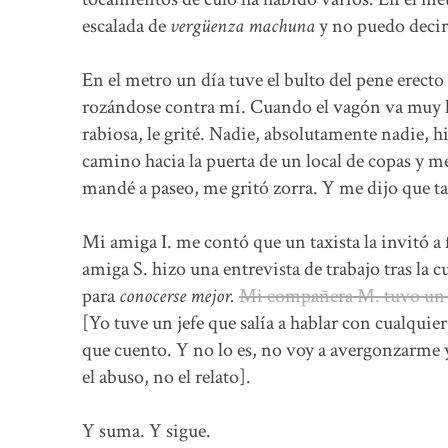
escalada de
vergüenza machuna
y no puedo decir
En el metro un día tuve el bulto del pene erecto
rozándose contra mí. Cuando el vagón va muy l
rabiosa, le grité. Nadie, absolutamente nadie,
camino hacia la puerta de un local de copas y me
mandé a paseo, me gritó zorra. Y me dijo que t
Mi amiga I. me contó que un taxista la invitó a f
amiga S. hizo una entrevista de trabajo tras la 
para
conocerse mejor.
Mi compañera M. tuvo un jef
[Yo tuve un jefe que salía a hablar con cualqu
que cuento. Y no lo es, no voy a avergonzarme 
el abuso, no el relato].
Y suma. Y sigue.