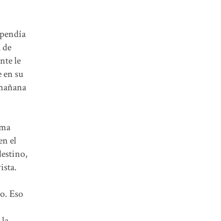
ependía
a de
nte le
e en su
 mañana
rma
en el
destino,
ista.
lo. Eso
 la