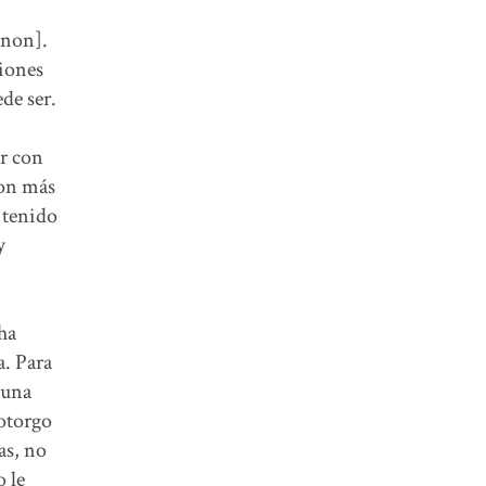
anon].
iones
de ser.
r con
son más
 tenido
y
ha
a. Para
 una
 otorgo
as, no
 le