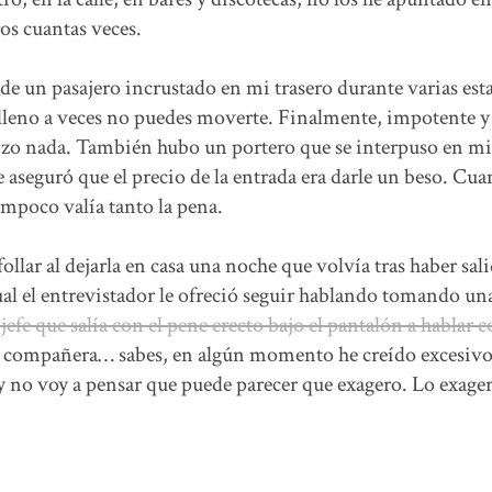
os cuantas veces.
 de un pasajero incrustado en mi trasero durante varias est
leno a veces no puedes moverte. Finalmente, impotente y
 hizo nada. También hubo un portero que se interpuso en mi
 aseguró que el precio de la entrada era darle un beso. Cua
ampoco valía tanto la pena.
ollar al dejarla en casa una noche que volvía tras haber sal
cual el entrevistador le ofreció seguir hablando tomando un
e que salía con el pene erecto bajo el pantalón a hablar co
ier compañera… sabes, en algún momento he creído excesivo
y no voy a pensar que puede parecer que exagero. Lo exage