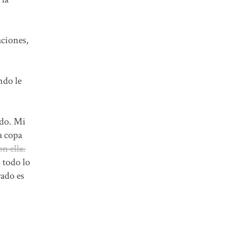
aciones,
ndo le
ido. Mi
a copa
n ella.
 todo lo
rado es