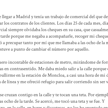
e llegar a Madrid y tenía un trabajo de comercial del que d
ar los contratos de los clientes. Los días 25 de cada mes, dí
rcial siempre olvidaba los cheques en su casa, que casualme
ba tarde porque me negaba a acompañarle, recoger mi chequ
egó a precupar tanto por mí que me llamaba a las ocho de la
stuve a punto de cambiar el número por aquello.
ero incontable de estaciones de metro, mirándome de fo
s en contrasentido. Me daba miedo salir a la calle porque 
ullirme en la estación de Moncloa, a casi una hora de mi 
de línea y me ofreció refugio para salir corriendo sin ser v
se cruzan contigo en la calle y te tocan una teta. Por ejemp
 ocho de la tarde. Se acercó, me tocó una teta y se fue. Y
o, en la calle, en bares y discotecas, no los he apuntado en