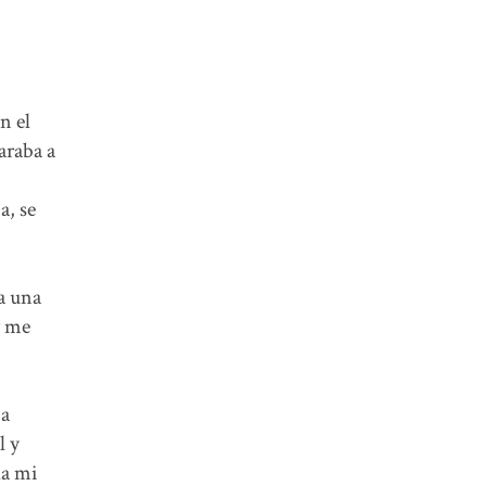
n el
araba a
a, se
a una
y me
ía
l y
da mi