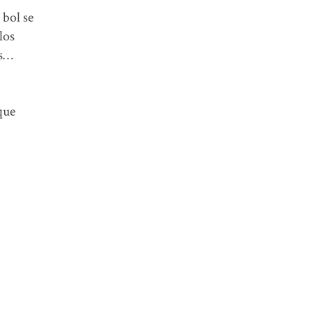
 bol se
los
as…
que