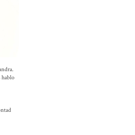
andra.
s hablo
ontad