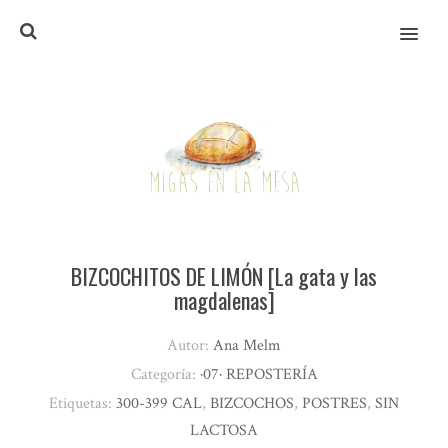
MENU
BIZCOCHITOS DE LIMÓN [La gata y las
magdalenas]
Autor:
Ana Melm
Categoría:
·07· REPOSTERÍA
Etiquetas:
300-399 CAL
,
BIZCOCHOS
,
POSTRES
,
SIN
LACTOSA