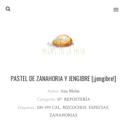
MENU
PASTEL DE ZANAHORIA Y JENGIBRE [¡jengibre!]
Autor:
Ana Melm
Categoría:
·07· REPOSTERÍA
Etiquetas:
100-199 CAL
,
BIZCOCHOS
,
ESPECIAS
,
ZANAHORIAS