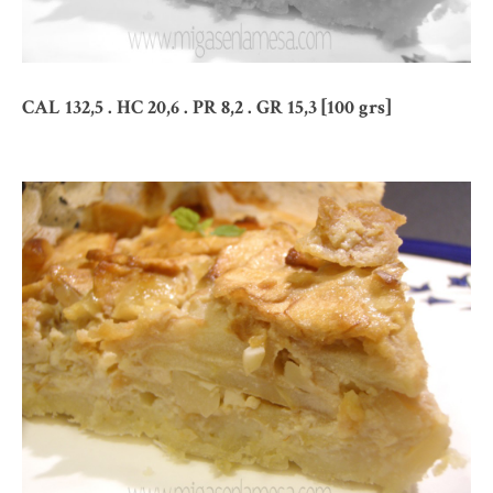
CAL 132,5 . HC 20,6 . PR 8,2 . GR 15,3 [100 grs]