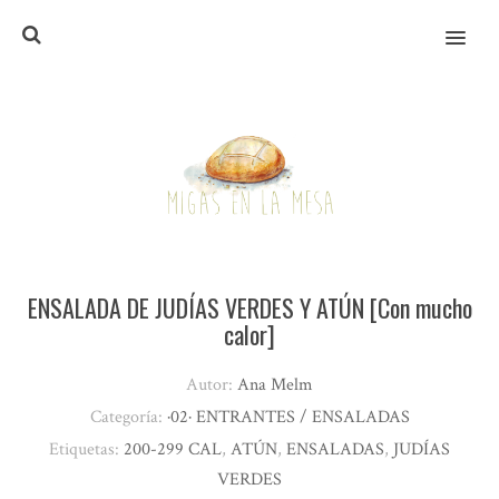
MENU
ENSALADA DE JUDÍAS VERDES Y ATÚN [Con mucho
calor]
Autor:
Ana Melm
Categoría:
·02· ENTRANTES / ENSALADAS
Etiquetas:
200-299 CAL
,
ATÚN
,
ENSALADAS
,
JUDÍAS
VERDES