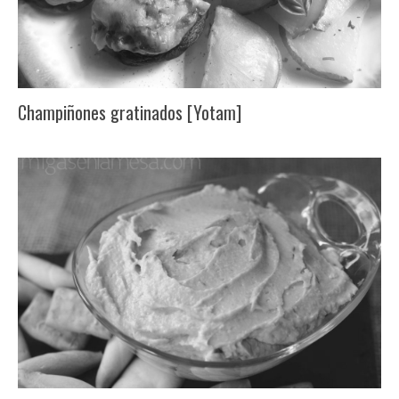
Champiñones gratinados [Yotam]