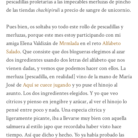
pescadillas proletarias a las impecables merluzas de pincho
de las tiendas
chachipiruli
a precio de sangre de unicornio.
Pues bien, os soltaba yo todo este rollo de pescadillas y
merluzas, porque este mes estoy participando con mi
amiga Elena Valdizán de
Mrmlada
en el reto
Alfabeto
Salado
. Que consiste que dos blogueras elegimos al azar
dos ingredientes usando dos letras del alfabeto que nos
vienen dadas, y vemos que podemos hacer con ellos. La
merluza [pescadilla, en realidad] vino de la mano de María
José de
Aquí se cuece jugando
y yo puse el hinojo al
asunto. Los dos ingredientes elegidos. Y yo que veo
cítricos y pienso en jengibre y azúcar, al ver el hinojo lo
pensé entre poco y nada. Una especia cítrica y
ligeramente picante, iba a llevarse muy bien con aquella
salmuera al estilo japo que recordaba haber visto hace
tiempo. Así que dicho y hecho. Yo ya había probado las