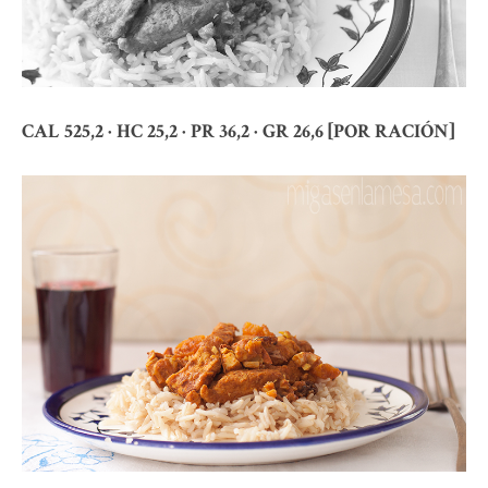
CAL 525,2 · HC 25,2 · PR 36,2 · GR 26,6 [POR RACIÓN]