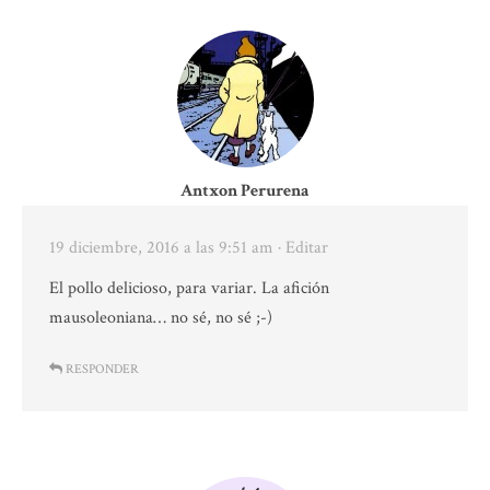
Antxon Perurena
19 diciembre, 2016 a las 9:51 am
· Editar
El pollo delicioso, para variar. La afición
mausoleoniana… no sé, no sé ;-)
RESPONDER