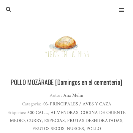
MENU
POLLO MOZÁRABE [Domingos en el cementerio]
Autor:
Ana Melm
Categoría:
·03· PRINCIPALES / AVES Y CAZA
Etiquetas:
500 CAL...
,
ALMENDRAS
,
COCINA DE ORIENTE
MEDIO
,
CURRY
,
ESPECIAS
,
FRUTAS DESHIDRATADAS
,
FRUTOS SECOS
,
NUECES
,
POLLO