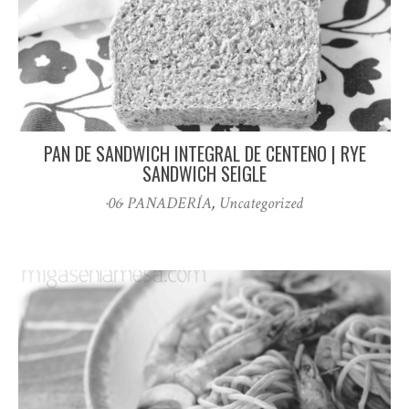
PAN DE SANDWICH INTEGRAL DE CENTENO | RYE
SANDWICH SEIGLE
·06· PANADERÍA
,
Uncategorized