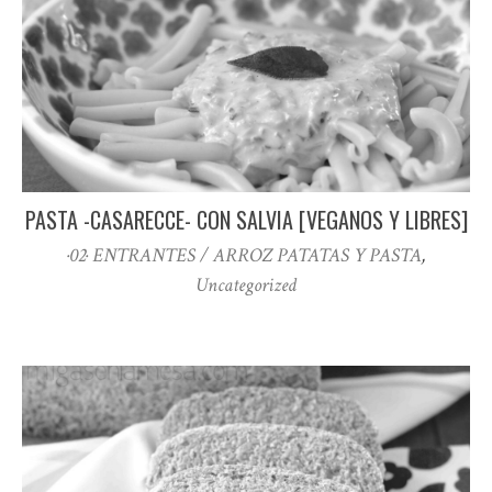
PASTA -CASARECCE- CON SALVIA [VEGANOS Y LIBRES]
·02· ENTRANTES / ARROZ PATATAS Y PASTA
,
Uncategorized