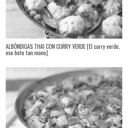
ALBÓNDIGAS THAI CON CURRY VERDE [El curry verde,
ese bote tan mono]