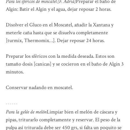
Para los sfericos de moscatel [F. Adriá]
Preparar el baño de
Algin: Batir el Algin y el agua, dejar reposar 2 horas.
Disolver el Gluco en el Moscatel, añadir la Xantana y
meterle caña hasta que se disuelva completamente
[turmix, Thermomix…]. Dejar reposar 24 horas.
Preparar los sféricos con la medida deseada. Estos son
tamaño dosis [canicas] y se cocieron en el baño de Algin 3
minutos.
Conservar nadando en moscatel.
~
~
~
~
~
~
Para la gelée de melón
Limpiar bien el melón de cáscara y
pipas, triturarlo completamente y reservar. El peso de la
pulpa así triturada debe ser 450 grs, si falta un poquito se