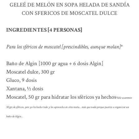
GELEÉ DE MELÓN EN SOPA HELADA DE SANDÍA
CON SFERICOS DE MOSCATEL DULCE
INGREDIENTES [
4 PERSONAS]
Para los sféricos de moscatel [prescindibles, aunque molan]*
Baño de Algin [1000 gr agua + 6 dosis Algin]
Moscatel dulce, 300 gr
Gluco, 9 dosis
Xantana, ½ dosis
Moscatel, 50 gr para hidratar los sféricos ya hechos
*Sólo usaremos
50 grs de sféricos, pero yo he hecho todo y los aprovecho en otra receta… más que nada porque puestos a organizar un
baño de Algin…