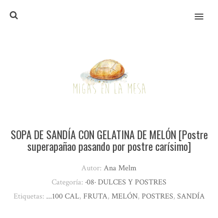
MENU
SOPA DE SANDÍA CON GELATINA DE MELÓN [Postre
superapañao pasando por postre carísimo]
Autor:
Ana Melm
Categoría:
·08· DULCES Y POSTRES
Etiquetas:
...100 CAL
,
FRUTA
,
MELÓN
,
POSTRES
,
SANDÍA