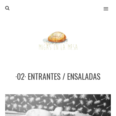
MENU
·02· ENTRANTES / ENSALADAS