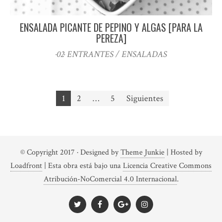
ENSALADA PICANTE DE PEPINO Y ALGAS [PARA LA
PEREZA]
·02· ENTRANTES / ENSALADAS
Paginación
1
2
…
5
Siguientes
de
entradas
© Copyright 2017
· Designed by
Theme Junkie
| Hosted by
Loadfront
|
Esta obra está bajo una
Licencia Creative Commons
Atribución-NoComercial 4.0 Internacional
.