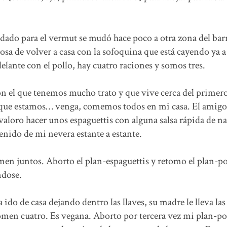
dado para el vermut se mudó hace poco a otra zona del barr
sa de volver a casa con la sofoquina que está cayendo ya a
lante con el pollo, hay cuatro raciones y somos tres.
on el que tenemos mucho trato y que vive cerca del primero
 ya que estamos… venga, comemos todos en mi casa. El amigo
valoro hacer unos espaguettis con alguna salsa rápida de na
nido de mi nevera estante a estante.
men juntos. Aborto el plan-espaguettis y retomo el plan-po
ndose.
ido de casa dejando dentro las llaves, su madre le lleva las
men cuatro. Es vegana. Aborto por tercera vez mi plan-po