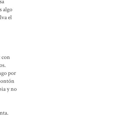
sa
s algo
lva el
t con
os.
ngo por
 montón
bia y no
nta.