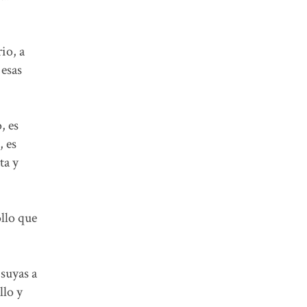
io, a
 esas
, es
, es
ta y
llo que
 suyas a
llo y