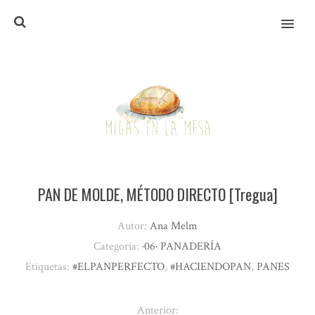
MENU
PAN DE MOLDE, MÉTODO DIRECTO [Tregua]
Autor:
Ana Melm
Categoría:
·06· PANADERÍA
Etiquetas:
#ELPANPERFECTO
,
#HACIENDOPAN
,
PANES
Anterior: