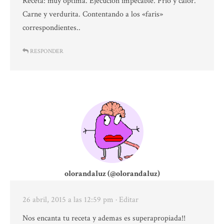
Receta: muy óptima. Ejecución impecable. Frío y calor.
Carne y verdurita. Contentando a los «faris»
correspondientes..
RESPONDER
olorandaluz (@olorandaluz)
26 abril, 2015 a las 12:59 pm
· Editar
Nos encanta tu receta y ademas es superapropiada!!