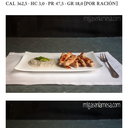
CAL 362,5 · HC 3,0 · PR 47,5 · GR 18,0 [POR RACIÓN]