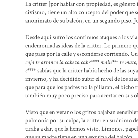
La critter [por hablar con propiedad, es géner
civismo, tiene un alto concepto del poder que s
anonimato de su balcón, en un segundo piso. Ju
Desde aquí sufro los continuos ataques a los via
endemoniadas ideas de la critter. Lo primero qu
que pasa por la calle y esconderse corriendo. C
coja te arranco la cabeza cabr**** maln*** te mato, m
c****
sabías que la critter había hecho de las su
invierno, y ha decidido subir el nivel de los ata
que para que los padres no la pillaran, el bicho 
también muy poco preciso para acertar en sus o
Visto que en verano los gritos bajaban sensible
pulmonía por su culpa, la critter en su ánimo d
tiraba a dar, que la hemos visto. Limones, papel
que su madre tiene en una esquina del balcón.