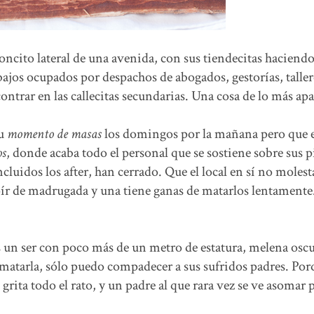
joncito lateral de una avenida, con sus tiendecitas haciend
bajos ocupados por despachos de abogados, gestorías, taller
ntrar en las callecitas secundarias. Una cosa de lo más apa
su
momento de masas
los domingos por la mañana pero que 
os
, donde acaba todo el personal que se sostiene sobre sus p
ncluidos los after, han cerrado. Que el local en sí no molest
ír de madrugada y una tiene ganas de matarlos lentamente
r es un ser con poco más de un metro de estatura, melena oscu
tarla, sólo puedo compadecer a sus sufridos padres. Porq
rita todo el rato, y un padre al que rara vez se ve asomar p