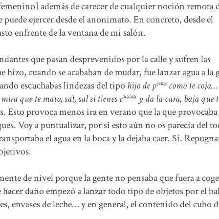
o femenino] además de carecer de cualquier noción remota 
e puede ejercer desde el anonimato. En concreto, desde el
sto enfrente de la ventana de mi salón.
ndantes que pasan desprevenidos por la calle y sufren las
e hizo, cuando se acababan de mudar, fue lanzar agua a la 
uando escuchabas lindezas del tipo
hijo de p*** como te coja…
ira que te mato, sal, sal si tienes c**** y da la cara, baja que 
yas. Esto provoca menos ira en verano que la que provocaba
ques. Voy a puntualizar, por si esto aún no os parecía del t
transportaba el agua en la boca y la dejaba caer. Sí. Repugn
bjetivos.
mente de nivel porque la gente no pensaba que fuera a cog
e hacer daño empezó a lanzar todo tipo de objetos por el ba
es, envases de leche… y en general, el contenido del cubo 