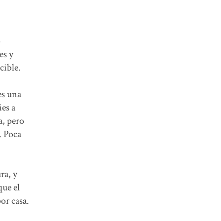
o
es y
cible.
es una
ies a
a, pero
. Poca
ra, y
ue el
or casa.