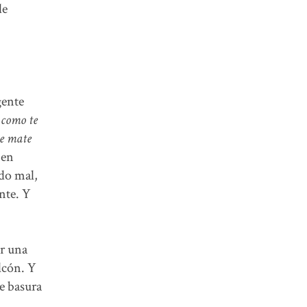
de
gente
 como te
te mate
 en
odo mal,
ante. Y
er una
lcón. Y
de basura