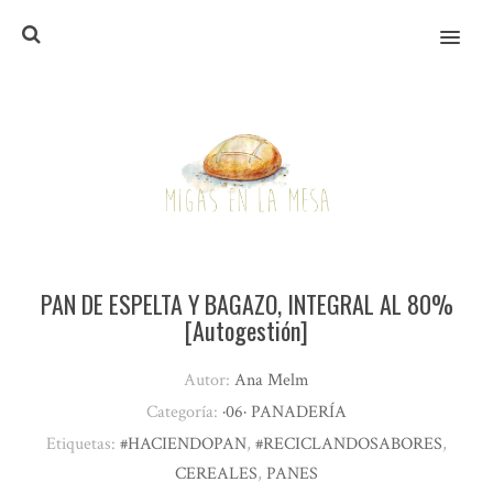
MENU
PAN DE ESPELTA Y BAGAZO, INTEGRAL AL 80%
[Autogestión]
Autor:
Ana Melm
Categoría:
·06· PANADERÍA
Etiquetas:
#HACIENDOPAN
,
#RECICLANDOSABORES
,
CEREALES
,
PANES