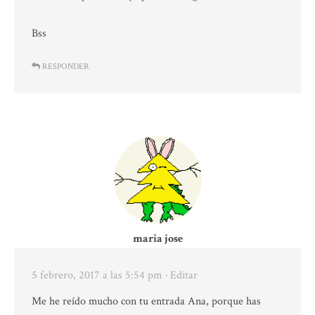
Bss
RESPONDER
maria jose
5 febrero, 2017 a las 5:54 pm
· Editar
Me he reído mucho con tu entrada Ana, porque has