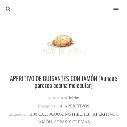
MENU
APERITIVO DE GUISANTES CON JAMÓN [Aunque
parezca cocina molecular]
Autor:
Ana Melm
Categoría:
·01· APERITIVOS
Etiquetas:
...100 CAL
,
#COOKINGTHECHEF
,
APERITIVOS
,
JAMÓN
,
SOPAS Y CREMAS