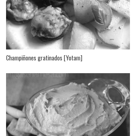
Champiñones gratinados [Yotam]