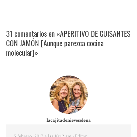
31 comentarios en «APERITIVO DE GUISANTES
CON JAMÓN [Aunque parezca cocina
molecular]»
lacajitadenieveselena
5 febrero, 2017 a las 10:12 am
· Editar