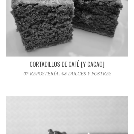
CORTADILLOS DE CAFÉ [Y CACAO]
·07· REPOSTERÍA
,
·08· DULCES Y POSTRES