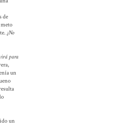
 una
s de
o meto
nte.
¿No
rvirá para
era,
tenía un
bueno
resulta
lo
sido un