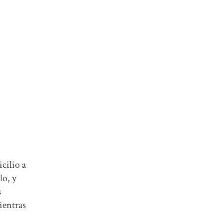
cilio a
lo, y
s
ientras