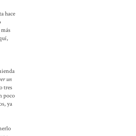
ta hace
o
o más
quí,
omienda
ver un
o tres
un poco
os, ya
nerlo