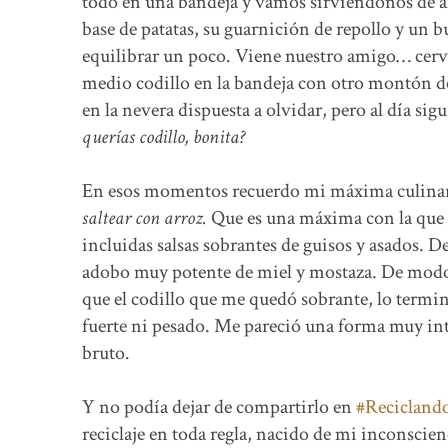
todo en una bandeja y vamos sirviéndonos de ahí
base de patatas, su guarnición de repollo y un 
equilibrar un poco. Viene nuestro amigo… cerv
medio codillo en la bandeja con otro montón de
en la nevera dispuesta a olvidar, pero al día si
querías codillo, bonita?
En esos momentos recuerdo mi máxima culinari
saltear con arroz.
Que es una máxima con la que s
incluidas salsas sobrantes de guisos y asados. De
adobo muy potente de miel y mostaza. De modo 
que el codillo que me quedó sobrante, lo termin
fuerte ni pesado. Me pareció una forma muy int
bruto.
Y no podía dejar de compartirlo en
#Recicland
reciclaje en toda regla, nacido de mi inconscie