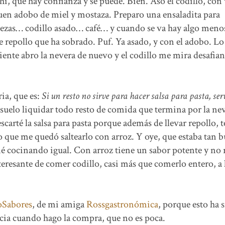
, que hay confianza y se puede. Bien. Aso el codillo, con
buen adobo de miel y mostaza. Preparo una ensaladita para
ezas… codillo asado… café… y cuando se va hay algo meno
 repollo que ha sobrado. Puf. Ya asado, y con el adobo. L
guiente abro la nevera de nuevo y el codillo me mira desafia
a, que es:
Si un resto no sirve para hacer salsa para pasta, se
uelo liquidar todo resto de comida que termina por la nev
scarté la salsa para pasta porque además de llevar repollo, 
que me quedó saltearlo con arroz. Y oye, que estaba tan 
é cocinando igual. Con arroz tiene un sabor potente y no 
eresante de comer codillo, casi más que comerlo entero, a 
oSabores
, de mi amiga
Rossgastronómica
, porque esto ha 
ncia cuando hago la compra, que no es poca.