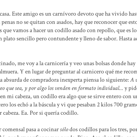
asa. Este amigo es un carnívoro devoto que ha vivido has
 penas no se quitan con asados, hay que reconocer que est
os que vamos a hacer un codillo asado con repollo, que es l
n plato sencillo pero contundente y lleno de sabor. Hasta a
inado, me voy a la carnicería y veo unas bolsas donde hay
almuera. Y en lugar de preguntar al carnicero qué me rec
ca absurda de compradora inexperta piensa lo siguiente:
A 
reo que sea, y por algo los venden en formato individual…
y pid
e en mi cabeza, un codillo era algo que se sirve entero con 
ro los echó a la báscula y vi que pesaban 2 kilos 700 gram
r cabeza. Ea. Por si quería codillo.
r comensal pasa a cocinar
sólo
dos codillos para los tres, po