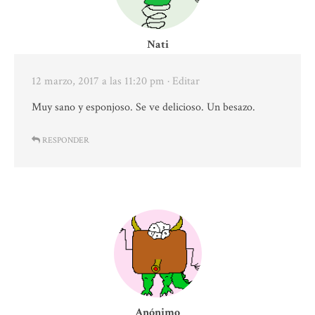
Nati
12 marzo, 2017 a las 11:20 pm
· Editar
Muy sano y esponjoso. Se ve delicioso. Un besazo.
RESPONDER
Anónimo