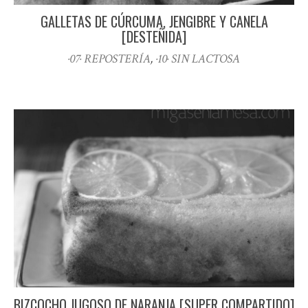
GALLETAS DE CÚRCUMA, JENGIBRE Y CANELA
[DESTEÑIDA]
·07· REPOSTERÍA
,
·10· SIN LACTOSA
BIZCOCHO JUGOSO DE NARANJA [SUPER COMPARTIDO]