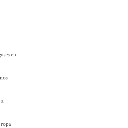
gases en
 nos
 a
 ropa