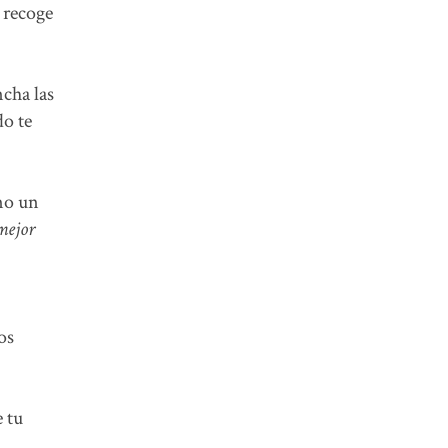
e recoge
ncha las
do te
mo un
 mejor
os
e tu