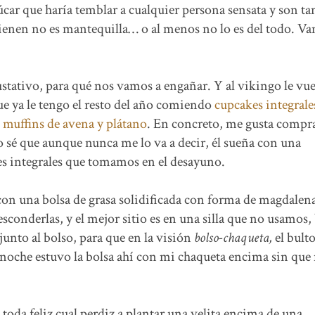
ar que haría temblar a cualquier persona sensata y son ta
tienen no es mantequilla… o al menos no lo es del todo. V
ustativo, para qué nos vamos a engañar. Y al vikingo le vu
ue ya le tengo el resto del año comiendo
cupcakes integrale
o
muffins de avena y plátano
. En concreto, me gusta compr
 sé que aunque nunca me lo va a decir, él sueña con una
s integrales que tomamos en el desayuno.
con una bolsa de grasa solidificada con forma de magdalen
sconderlas, y el mejor sitio es en una silla que no usamos,
unto al bolso, para que en la visión
bolso-chaqueta,
el bulto
 noche estuvo la bolsa ahí con mi chaqueta encima sin que 
oda feliz cual perdiz a plantar una velita encima de una