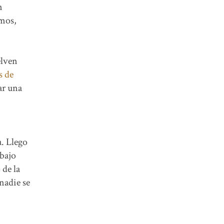
n
amos,
elven
s de
ar una
a. Llego
 bajo
 de la
nadie se