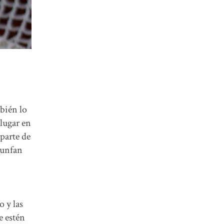
mbién lo
lugar en
parte de
iunfan
 y las
e estén