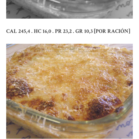
CAL 245,4 . HC 16,0 . PR 23,2 . GR 10,3 [POR RACIÓN]