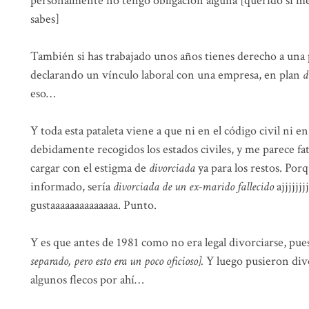
personalmente no tengo obligación alguna [querido si me 
sabes]
También si has trabajado unos años tienes derecho a una 
declarando un vínculo laboral con una empresa, en plan
d
eso…
Y toda esta pataleta viene a que ni en el código civil ni e
debidamente recogidos los estados civiles, y me parece fa
cargar con el estigma de
divorciada
ya para los restos. Por
informado, sería
divorciada de un ex-marido fallecido
ajjjjjjj
gustaaaaaaaaaaaaaa. Punto.
Y es que antes de 1981 como no era legal divorciarse, pue
separado, pero esto era un poco oficioso].
Y luego pusieron div
algunos flecos por ahí…