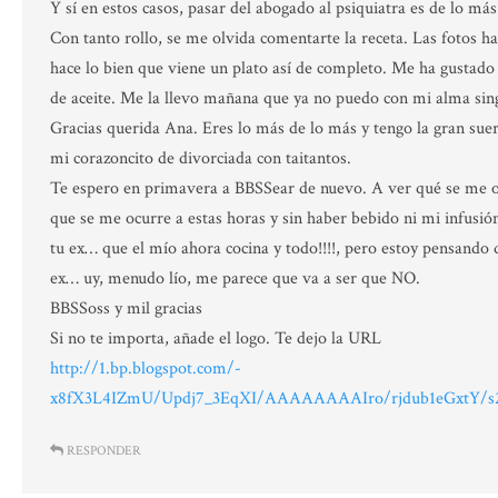
Y sí en estos casos, pasar del abogado al psiquiatra es de lo má
Con tanto rollo, se me olvida comentarte la receta. Las fotos ha
hace lo bien que viene un plato así de completo. Me ha gustado
de aceite. Me la llevo mañana que ya no puedo con mi alma sing
Gracias querida Ana. Eres lo más de lo más y tengo la gran suer
mi corazoncito de divorciada con taitantos.
Te espero en primavera a BBSSear de nuevo. A ver qué se me oc
que se me ocurre a estas horas y sin haber bebido ni mi infusi
tu ex… que el mío ahora cocina y todo!!!!, pero estoy pensando
ex… uy, menudo lío, me parece que va a ser que NO.
BBSSoss y mil gracias
Si no te importa, añade el logo. Te dejo la URL
http://1.bp.blogspot.com/-
x8fX3L4IZmU/Updj7_3EqXI/AAAAAAAAIro/rjdub1eGxtY/s2
RESPONDER