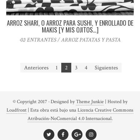
ARROZ SHARI, O ARROZ PARA SUSHI, Y ENROLLADO DE
MAKIS [Y MIS OJITOS…]
·02· ENTRANTES / ARROZ PATATAS Y PASTA
Paginación
Anteriores
1
2
3
4
Siguientes
de
entradas
© Copyright 2017
· Designed by
Theme Junkie
| Hosted by
Loadfront
|
Esta obra está bajo una
Licencia Creative Commons
Atribución-NoComercial 4.0 Internacional
.