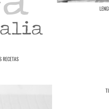
LENG
AS RECETAS
T