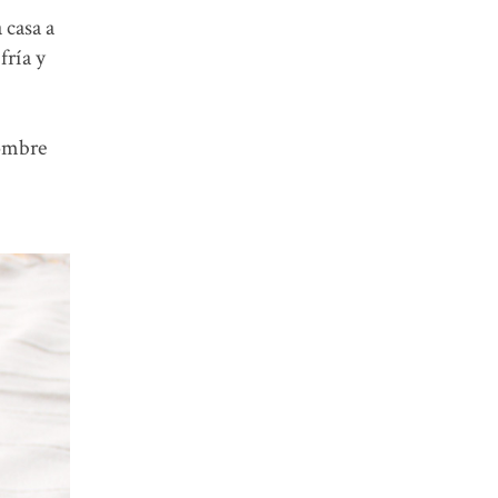
 casa a
fría y
nombre