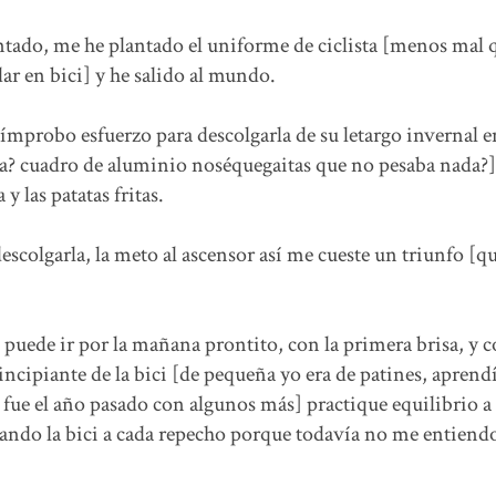
tado, me he plantado el uniforme de ciclista [menos mal q
ar en bici] y he salido al mundo.
 ímprobo esfuerzo para descolgarla de su letargo invernal 
ima? cuadro de aluminio noséquegaitas que no pesaba nada?] 
 y las patatas fritas.
escolgarla, la meto al ascensor así me cueste un triunfo [q
e puede ir por la mañana prontito, con la primera brisa, y
ncipiante de la bici [de pequeña yo era de patines, aprend
 fue el año pasado con algunos más] practique equilibrio a
ando la bici a cada repecho porque todavía no me entiend