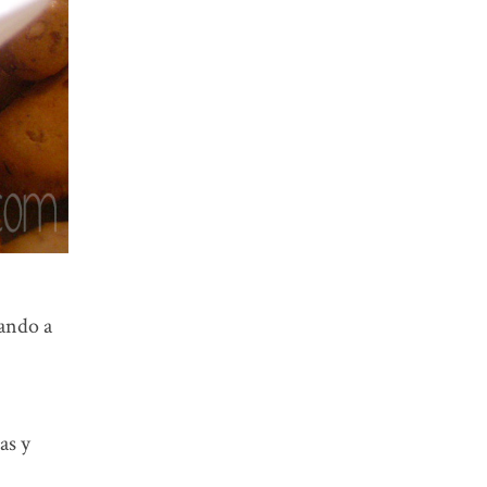
rando a
as y