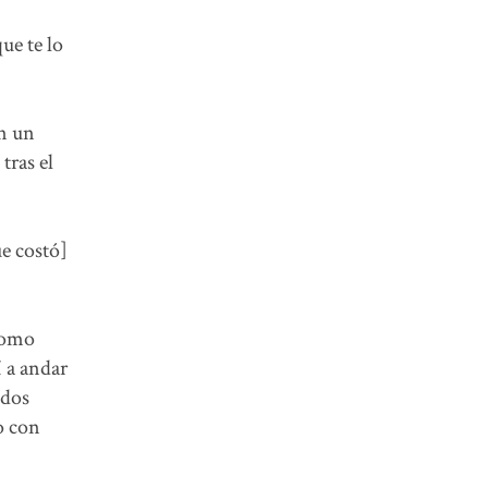
ue te lo
en un
tras el
ue costó]
 como
í a andar
 dos
o con